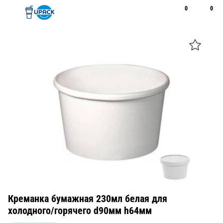
0
0
Рус
Қаз
Открыть поиск
Позвонить
+7 747 094 22 07
Креманка бумажная 230мл белая для
холодного/горячего d90мм h64мм