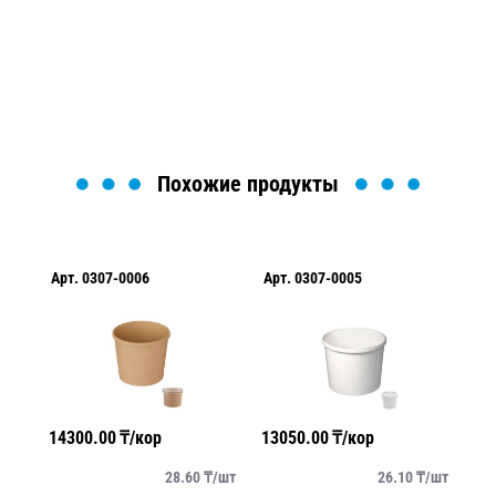
Мы вам перезвоним в течение 1 минуты и поможем
найти или оформить нужный товар!
Загрузка формы...
Похожие продукты
Арт.
0307-0006
Арт.
0307-0005
Ар
14300.00
₸/кор
13050.00
₸/кор
16
/
шт
28.60
₸/
шт
26.10
₸/
шт