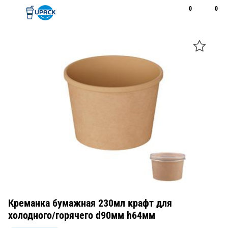
0
0
Рус
Қаз
Открыть поиск
Позвонить
+7 747 094 22 07
Креманка бумажная 230мл крафт для
холодного/горячего d90мм h64мм