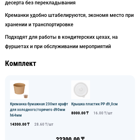
десерта без перекладывания
Креманки удобно штабелируются, экономя место при
хранении и транспортировке
Подходят для работы в кондитерских цехах, на
фуршетах и при обслуживании мероприятий
Комплект
Креманка бумажная 230мл крафт
Крышка пластик PP d9,0см
для холодного/горячего d90мм
8000.00
₸
16.00
₸/
шт
h64мм
14300.00
₸
28.60
₸/
шт
22300.00
₸