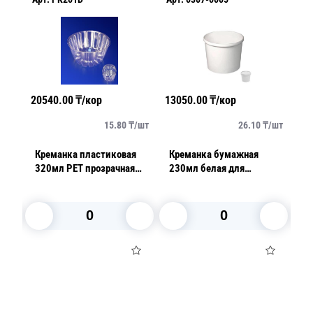
20540.00
₸/кор
13050.00
₸/кор
14
/
шт
15.80
₸/
шт
26.10
₸/
шт
Креманка пластиковая
Креманка бумажная
К
320мл PET прозрачная
230мл белая для
2
 В
d9,5х4,0см внешн 1300
холодного/горячего
хо
шт/кор ПР-М-201 Д ПЭТ
d90мм h64мм
d
В корзину
В корзину