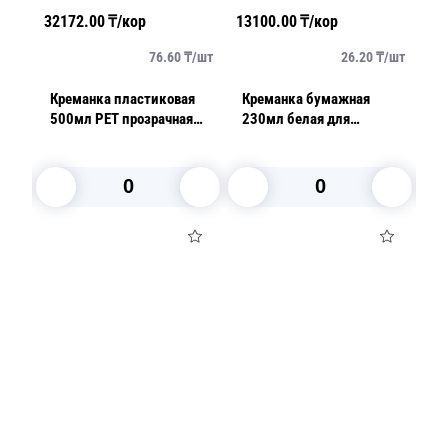
32172.00
₸/кор
13100.00
₸/кор
42
/
шт
76.60
₸/
шт
26.20
₸/
шт
лая
Креманка пластиковая
Креманка бумажная
К
500мл PET прозрачная
230мл белая для
Р
420 шт/кор ПР-
холодного/горячего
УП-132*45 ПЭТ
d90мм h64мм
В корзину
В корзину
Посуда для приготовления пищи
Маски
Для кондитеров