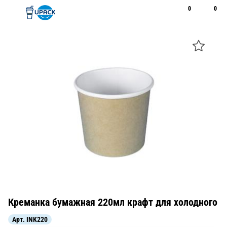
0
0
Рус
Қаз
Открыть поиск
Позвонить
+7 747 094 22 07
Креманка бумажная 220мл крафт для холодного
Арт.
INK220