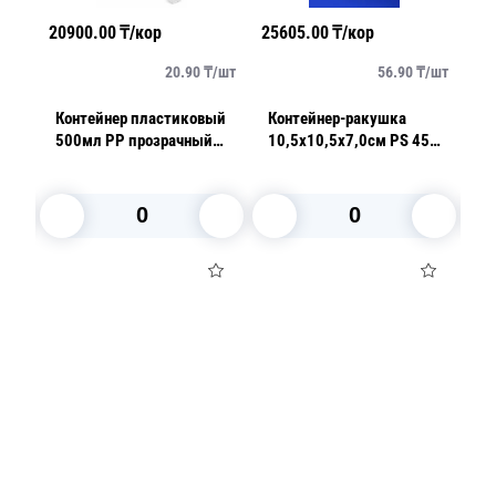
20900.00
₸/кор
25605.00
₸/кор
15000.00
₸
20.90
₸/
шт
56.90
₸/
шт
Контейнер пластиковый
Контейнер-ракушка
Контейне
500мл PP прозрачный
10,5х10,5х7,0см PS 450
250мл PS
10,8х8,2х10,5см 100шт/
шт/кор ИП-9 (ПЭТ)
d13,2х3,4
уп
ИПК-250 
В корзину
В корзину
В кор
Посуда для приготовления пищи
Маски
Для кондитеров