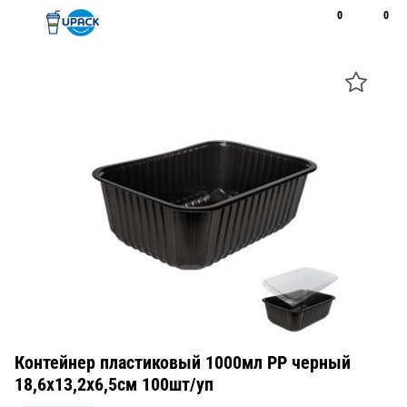
0
0
Рус
Қаз
Открыть поиск
Позвонить
+7 747 094 22 07
Контейнер пластиковый 1000мл PP черный
18,6х13,2х6,5см 100шт/уп