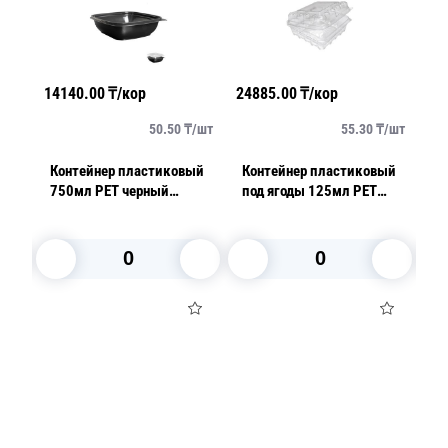
14140.00
₸/кор
24885.00
₸/кор
23
/
шт
50.50
₸/
шт
55.30
₸/
шт
Контейнер пластиковый
Контейнер пластиковый
К
400
750мл PET черный
под ягоды 125мл PET
2
19,0х19,0x4,15см
прозрачный с
н
нераздельной крышкой
13
перфорация
к
12,5х9,5х7,5см внеш 450
шт/кор ПР-РКФ-125
В корзину
В корзину
Посуда для приготовления пищи