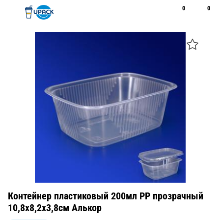
0
0
Рус
Қаз
Открыть поиск
Позвонить
+7 747 094 22 07
Контейнер пластиковый 200мл PP прозрачный
10,8х8,2х3,8см Алькор