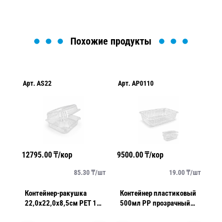
Похожие продукты
Арт.
AS22
Арт.
AP0110
Ар
12795.00
₸/кор
9500.00
₸/кор
71
/
шт
85.30
₸/
шт
19.00
₸/
шт
ый
Контейнер-ракушка
Контейнер пластиковый
Кры
22,0х22,0х8,5см PET 150
500мл PP прозрачный
1
шт/кор
18х13х3,5см 100шт/уп
1