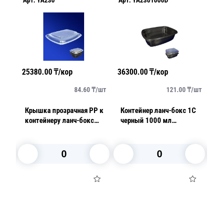
25380.00
₸/кор
36300.00
₸/кор
19920
84.60
₸/
шт
121.00
₸/
шт
Крышка прозрачная РР к
Контейнер ланч-бокс 1С
Конт
контейнеру ланч-бокс
черный 1000 мл
13,0х
YA230-1000/700
23х17х5+2,3см 50шт/уп
шт/к
23х17х2,3см 50шт/уп
В корзину
В корзину
В