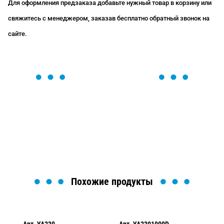
Для оформления предзаказа добавьте нужный товар в корзину или
свяжитесь с менеджером, заказав бесплатно обратный звонок на
сайте.
ОСТАВЬТЕ ЗАЯВКУ
Мы вам перезвоним в течение 1 минуты и поможем
найти или оформить нужный товар!
Загрузка формы...
Похожие продукты
Арт.
YA230
Арт.
YA2301000D
Арт.
A