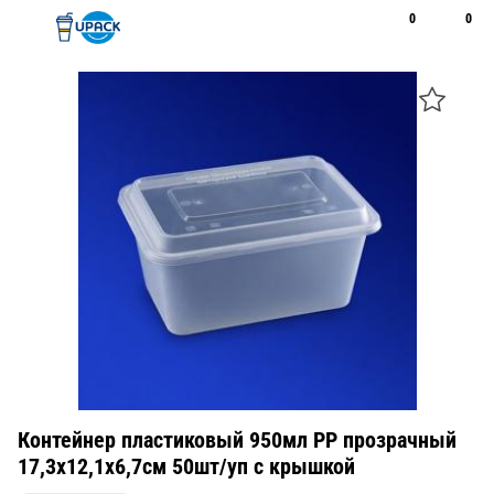
0
0
Рус
Қаз
Открыть поиск
Позвонить
+7 747 094 22 07
Контейнер пластиковый 950мл PP прозрачный
17,3х12,1х6,7см 50шт/уп с крышкой