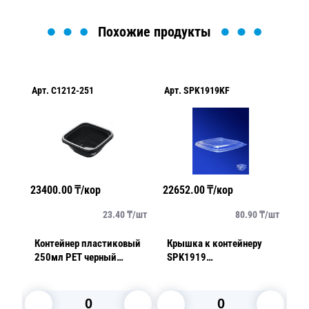
Похожие продукты
Арт.
C1212-251
Арт.
SPK1919KF
Ар
23400.00
₸/кор
22652.00
₸/кор
19
/
шт
23.40
₸/
шт
80.90
₸/
шт
ый
Контейнер пластиковый
Крышка к контейнеру
К
й с
250мл PET черный
SPK1919
5
ой
12,6х12,6х3,8см
19,0х19,0x16,2см
1
шт/
1000шт/кор
ЭТ