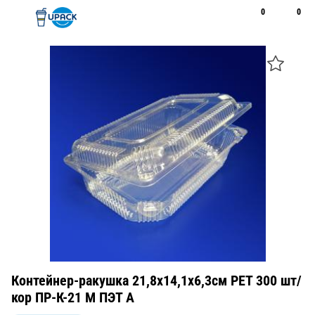
0
0
Рус
Қаз
Открыть поиск
Позвонить
+7 747 094 22 07
Контейнер-ракушка 21,8х14,1х6,3см PET 300 шт/
кор ПР-К-21 М ПЭТ А