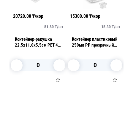
20720.00
₸/кор
15300.00
₸/кор
56
/
шт
51.80
₸/
шт
15.30
₸/
шт
Контейнер-ракушка
Контейнер пластиковый
С
60
22,5х11,0х5,5см PET 400
250мл PP прозрачный
п
шт/кор
10,8х8,2х4,9см 100шт/
п
уп
8,
б
П
В корзину
В корзину
Посуда для приготовления пищи
Маски