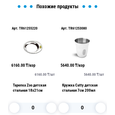
Похожие продукты
Арт.
TR61255220
Арт.
TR61253080
Ар
6160.00
₸/кор
5640.00
₸/кор
57
/
шт
6160.00
₸/
шт
5640.00
₸/
шт
л 2
Тарелка Zoo детская
Кружка Catty детская
Та
стальная 18х21см
стальная 7см 200мл
ф