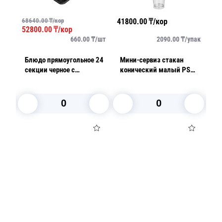
68640.00
₸/кор
41800.00
₸/кор
41
52800.00
₸/кор
упак
660.00
₸/
шт
2090.00
₸/
упак
Блюдо прямоугольное 24
Мини-сервиз стакан
М
секции черное с
конический малый PS
P
крышкой прозрачной PET
75мл d5,0см h7,6см
h
36х25х6,3см
25шт/уп
ко
В корзину
В корзину
Посуда для приготовления пищи
Маски