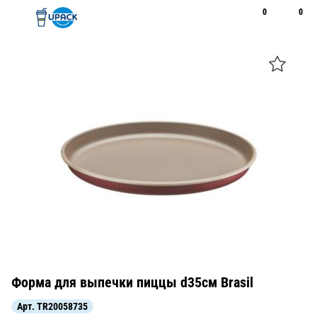
0
0
Рус
Қаз
Открыть поиск
Позвонить
+7 747 094 22 07
Форма для выпечки пиццы d35см Brasil
Арт.
TR20058735