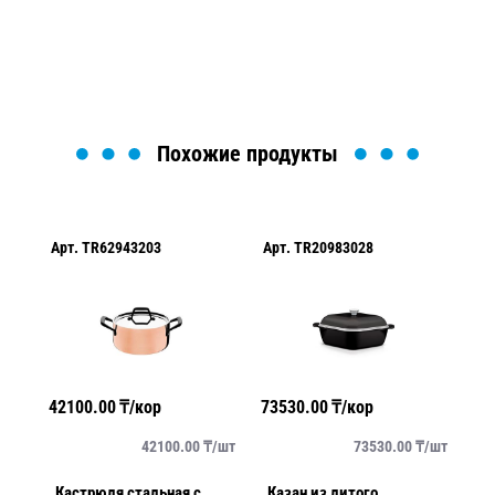
Загрузка формы...
Похожие продукты
Арт.
TR62943203
Арт.
TR20983028
Ар
42100.00
₸/кор
73530.00
₸/кор
42
упак
42100.00
₸/
шт
73530.00
₸/
шт
а
Кастрюля стальная с
Казан из литого
К