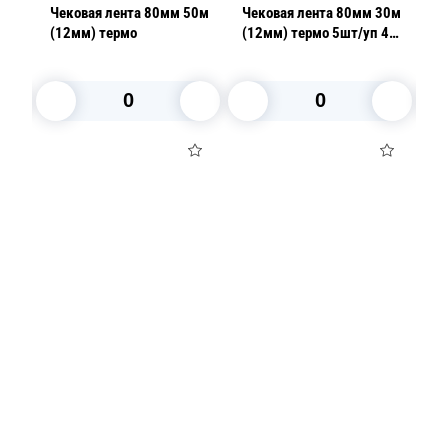
80м
Чековая лента 80мм 50м
Чековая лента 80мм 30м
Ч
(12мм) термо
(12мм) термо 5шт/уп 48
(
г/м2
В корзину
В корзину
Посуда для приготовления пищи
Маски
Для кондитеров
TRAMONTINA
Свечи