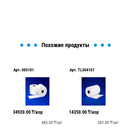
найти или оформить нужный товар!
Загрузка формы...
Похожие продукты
Арт.
005101
Арт.
TL304107
Ар
34920.00
₸/кор
14350.00
₸/кор
29
/
шт
485.00
₸/
шт
287.00
₸/
шт