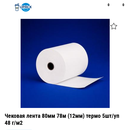
0
0
Рус
Қаз
Открыть поиск
Позвонить
+7 747 094 22 07
Чековая лента 80мм 78м (12мм) термо 5шт/уп
48 г/м2