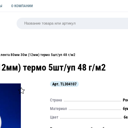
ТЫ
О КОМПАНИИ
РСАЛЬНАЯ
ПАКЕТЫ
ФОРМЫ ДЛЯ ВЫПЕЧКИ
КУЛИ
 лента 80мм 30м (12мм) термо 5шт/уп 48 г/м2
12мм) термо 5шт/уп 48 г/м2
Арт.
TL304107
Страна
Ро
Материал
бу
Цвет
бе