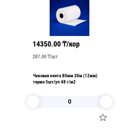
14350.00
₸/кор
287.00
₸/
шт
Чековая лента 80мм 30м (12мм)
термо 5шт/уп 48 г/м2
В корзину