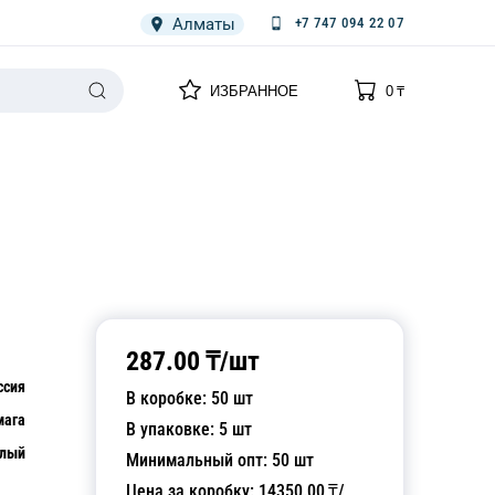
Алматы
+7 747 094 22 07
0
0
ИЗБРАННОЕ
0
₸
НАРИЯ
ПЛЕНКА
СПЕЦОДЕЖДА ОДНОРАЗОВАЯ
287.00
₸/
шт
ссия
В коробке:
50
шт
мага
В упаковке:
5
шт
лый
Минимальный опт:
50
шт
Цена за коробку:
14350.00
₸/