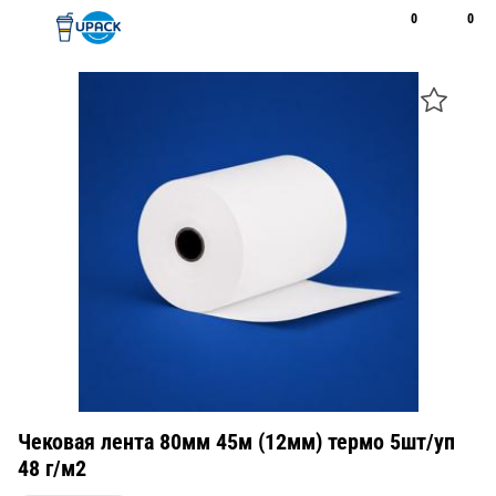
0
0
Рус
Қаз
Открыть поиск
Позвонить
+7 747 094 22 07
Чековая лента 80мм 45м (12мм) термо 5шт/уп
48 г/м2