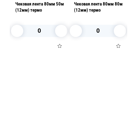
30м
Чековая лента 80мм 50м
Чековая лента 80мм 80м
Ч
48
(12мм) термо
(12мм) термо
(
г
В корзину
В корзину
Посуда для приготовления пищи
Маски
Для кондитеров
TRAMONTINA
Свечи