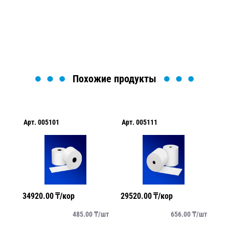
найти или оформить нужный товар!
Загрузка формы...
Похожие продукты
Арт.
005101
Арт.
005111
Ар
34920.00
₸/кор
29520.00
₸/кор
14
/
шт
485.00
₸/
шт
656.00
₸/
шт