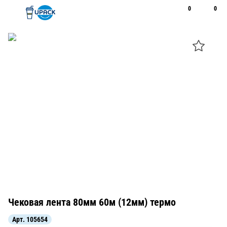
0
0
Рус
Қаз
Открыть поиск
Позвонить
+7 747 094 22 07
Чековая лента 80мм 60м (12мм) термо
Арт.
105654