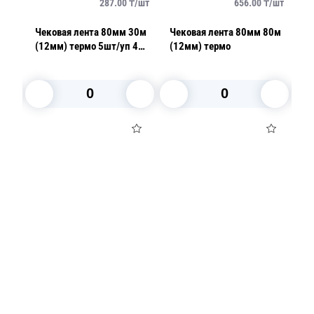
/
шт
287.00
₸/
шт
656.00
₸/
шт
50м
Чековая лента 80мм 30м
Чековая лента 80мм 80м
Ч
(12мм) термо 5шт/уп 48
(12мм) термо
(
г/м2
В корзину
В корзину
Посуда для приготовления пищи
Маски
Для кондитеров
TRAMONTINA