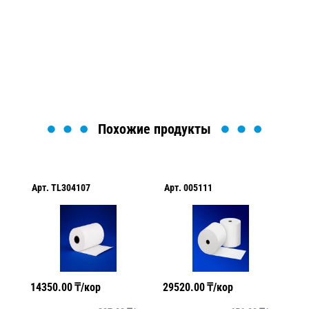
Мы вам перезвоним в течение 1 минуты и поможем
найти или оформить нужный товар!
Загрузка формы...
Похожие продукты
Арт.
TL304107
Арт.
005111
Ар
14350.00
₸/кор
29520.00
₸/кор
34