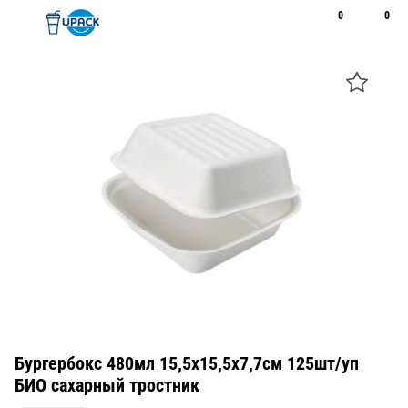
0
0
Рус
Қаз
Открыть поиск
Позвонить
+7 747 094 22 07
Бургербокс 480мл 15,5x15,5x7,7см 125шт/уп
БИО сахарный тростник