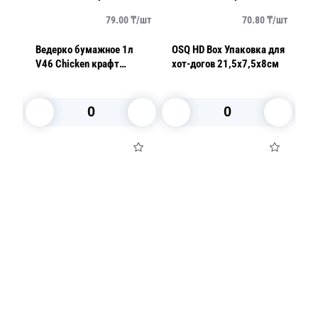
/
шт
79.00
₸/
шт
70.80
₸/
шт
Ведерко бумажное 1л
OSQ HD Box Упаковка для
OS
V46 Chicken крафт
хот-догов 21,5х7,5х8см
ф
d14,0см h11,7см с
крышкой
В корзину
В корзину
Посуда для приготовления пищи
Маски
Для кондитеров
TRAMONTINA