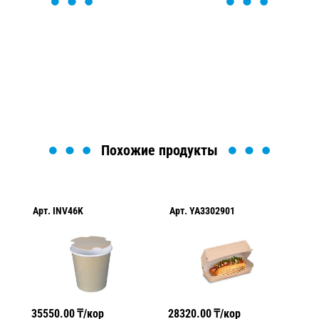
ОСТАВЬТЕ ЗАЯВКУ
Мы вам перезвоним в течение 1 минуты и поможем
найти или оформить нужный товар!
Загрузка формы...
Похожие продукты
Арт.
INV46K
Арт.
YA3302901
Ар
35550.00
₸/кор
28320.00
₸/кор
25