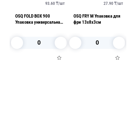
/
шт
93.60
₸/
шт
27.90
₸/
шт
OSQ FOLD BOX 900
OSQ FRY M Упаковка для
O
Упаковка универсальная
фри 13x8x3см
Уп
900мл 16,6х13,2х5,3см
к
1
В корзину
В корзину
Посуда для приготовления пищи
Маски
Для кондитеров
TRAMONTINA