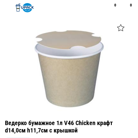
0
0
Рус
Қаз
Открыть поиск
Позвонить
+7 747 094 22 07
Ведерко бумажное 1л V46 Chicken крафт
d14,0см h11,7см с крышкой