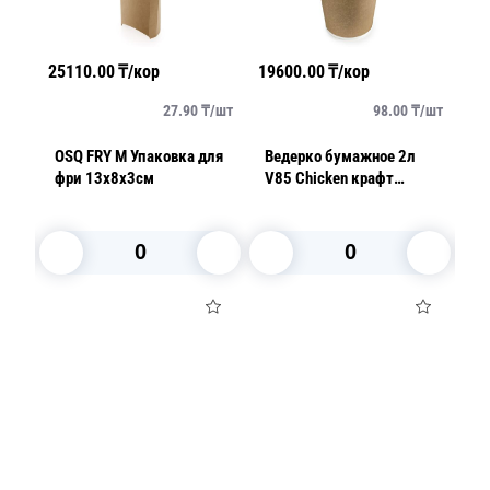
25110.00
₸/кор
19600.00
₸/кор
3726
т
27.90
₸/
шт
98.00
₸/
шт
OSQ FRY M Упаковка для
Ведерко бумажное 2л
OSQ 
фри 13x8x3см
V85 Chicken крафт
Бург
d18,9см h15см с
11,3
крышкой
В корзину
В корзину
Посуда для приготовления пищи
Маски