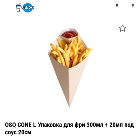
0
0
Рус
Қаз
Открыть поиск
Позвонить
+7 747 094 22 07
OSQ CONE L Упаковка для фри 300мл + 20мл под
соус 20см