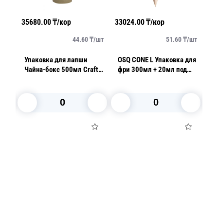
35680.00
₸/кор
33024.00
₸/кор
372
шт
44.60
₸/
шт
51.60
₸/
шт
Упаковка для лапши
OSQ CONE L Упаковка для
OS
Чайна-бокс 500мл Craft
фри 300мл + 20мл под
Бу
d9,8см h9,5см
соус 20см
11
В корзину
В корзину
Посуда для приготовления пищи
Маски