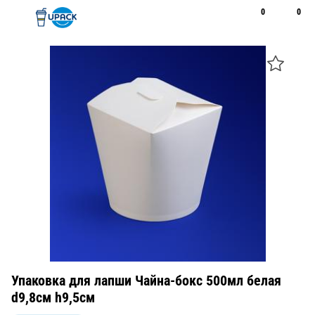
0
0
Рус
Қаз
Открыть поиск
Позвонить
+7 747 094 22 07
Упаковка для лапши Чайна-бокс 500мл белая
d9,8см h9,5см