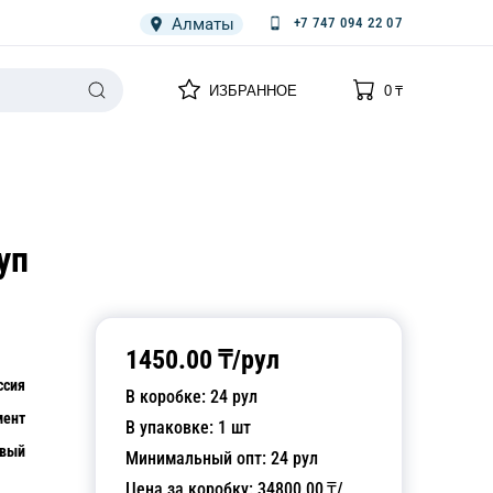
Алматы
+7 747 094 22 07
0
0
ИЗБРАННОЕ
0
₸
НАРИЯ
ПЛЕНКА
СПЕЦОДЕЖДА ОДНОРАЗОВАЯ
уп
1450.00
₸/
рул
ссия
В коробке:
24
рул
мент
В упаковке:
1
шт
евый
Минимальный опт:
24
рул
Цена за коробку:
34800.00
₸/