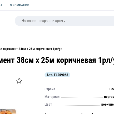
ТЫ
О КОМПАНИИ
РСАЛЬНАЯ
ПАКЕТЫ
ФОРМЫ ДЛЯ ВЫПЕЧКИ
КУЛИ
ки пергамент 38см х 25м коричневая 1рл/уп
мент 38см х 25м коричневая 1рл/
Арт.
TL209068
Страна
Ро
Материал
перга
Цвет
коричн