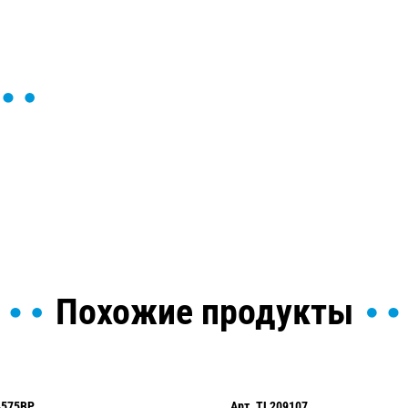
ы и поможем найти или
Похожие продукты
4575BP
Арт.
TL209107