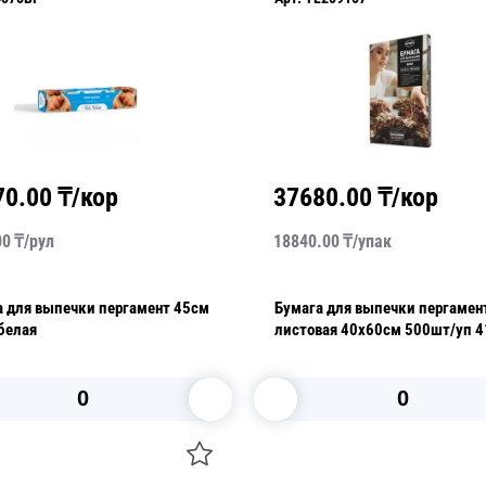
70.00
₸/кор
37680.00
₸/кор
00
₸/
рул
18840.00
₸/
упак
а для выпечки пергамент 45см
Бумага для выпечки пергамен
 белая
листовая 40х60см 500шт/уп 41г/кв
м AVIORA
В корзину
В корзину