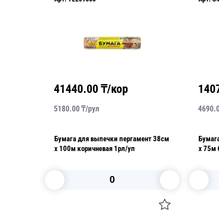
41440.00
₸/кор
140
5180.00
₸/
рул
4690.
ент
Бумага для выпечки пергамент 38см
Бумаг
см 10кг
х 100м коричневая 1рл/уп
х 75м
В корзину