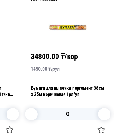
34800.00
₸/кор
3540
1450.00
₸/
рул
2950.00
т
Бумага для выпечки пергамент 38см
Бумага 
х 25м коричневая 1рл/уп
В корзину