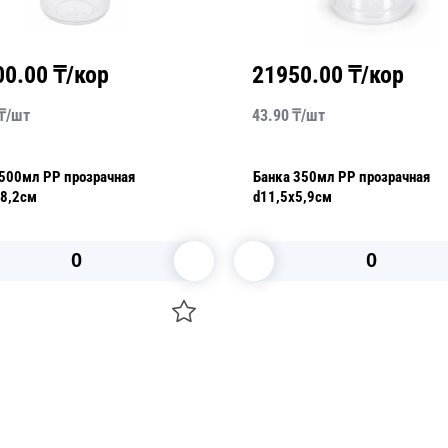
00.00
₸/кор
21950.00
₸/кор
₸/
шт
43.90
₸/
шт
Банка 350мл РР прозрачная
х8,2см
d11,5х5,9см
В корзину
В корзину
О НАС