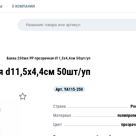
ТЫ
О КОМПАНИИ
РСАЛЬНАЯ
ПАКЕТЫ
ФОРМЫ ДЛЯ ВЫПЕЧКИ
КУЛИ
Банка 250мл РР прозрачная d11,5х4,4см 50шт/уп
я d11,5х4,4см 50шт/уп
Арт.
YA115-250
Страна
Ро
Материал
полипроп
Цвет
прозра