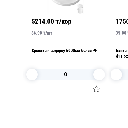
5214.00
₸/кор
175
86.90
₸/
шт
35.00
Крышка к ведерку 5000мл белая PP
Банка 500мл РР прозрачная
d11,5
В корзину
Посуда для приготовления пищи
Свечи