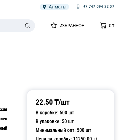
Алматы
+7 747 094 22 07
0
0
ИЗБРАННОЕ
0
₸
НАРИЯ
ПЛЕНКА
СПЕЦОДЕЖДА ОДНОРАЗОВАЯ
22.50
₸/
шт
ссия
В коробке:
500
шт
илен
В упаковке:
50
шт
чный
Минимальный опт:
500
шт
Цена за коробку:
11250.00
₸/