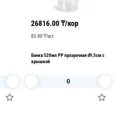
26816.00
₸/кор
4326
83.80
₸/
шт
103.00
₸
Банка 520мл PP прозрачная d9,5см с
Банка 400мл РР прозрачная 6-
крышкой
угольна
уп
В корзину
+7 747 094 22 07