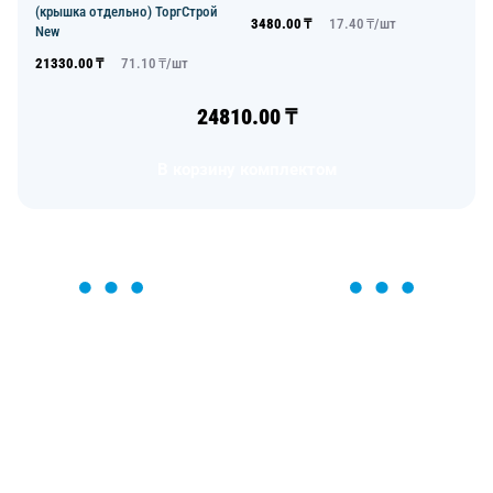
(крышка отдельно) ТоргСтрой
3480.00
₸
17.40
₸/
шт
New
21330.00
₸
71.10
₸/
шт
24810.00
₸
В корзину комплектом
ОСТАВЬТЕ ЗАЯВКУ
Мы вам перезвоним в течение 1 минуты и поможем
найти или оформить нужный товар!
Загрузка формы...