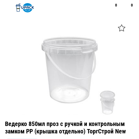
0
0
Рус
Қаз
Открыть поиск
Позвонить
+7 747 094 22 07
Ведерко 850мл проз с ручкой и контрольным
замком PP (крышка отдельно) ТоргСтрой New