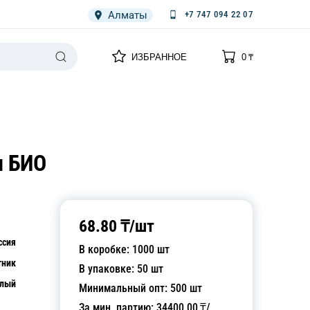
Алматы
+7 747 094 22 07
0
0
ИЗБРАННОЕ
0
₸
НАРИЯ
ПЛЕНКА
СПЕЦОДЕЖДА ОДНОРАЗОВАЯ
п БИО
68.80
₸/
шт
ссия
В коробке:
1000
шт
тник
В упаковке:
50
шт
лый
Минимальный опт:
500
шт
За мин. партию:
34400.00
₸/