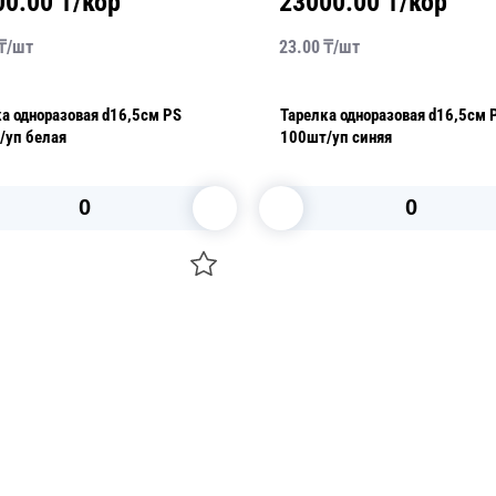
00.00
₸/кор
23000.00
₸/кор
₸/
шт
23.00
₸/
шт
а одноразовая d16,5см PS
Тарелка одноразовая d16,5см 
/уп белая
100шт/уп синяя
В корзину
В корзину
О НАС
 средства для ухода
ДОСТАВКА И ОПЛАТА
ля праздника
РЕКВИЗИТЫ