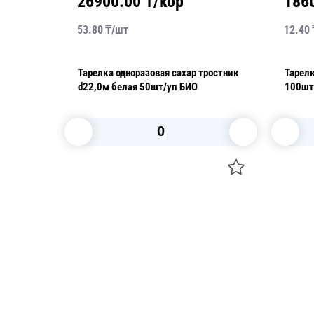
26900.00
₸/кор
186
53.80
₸/
шт
12.40
м PP
Тарелка одноразовая сахар тростник
Тарелк
d22,0м белая 50шт/уп БИО
100шт
В корзину
Посуда для приготовления пищи
Свечи
Маски
Уборка и
Для кондитеров
Товары д