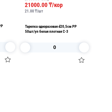
4800
21000.00
₸/кор
48.00
₸/
21.00
₸/
шт
PP
Тарелка
Тарелка одноразовая d20,5см PP
d15,5см
50шт/уп белая плотная C-3
тростни
В корзину
+7 747 094 22 07
Звоните по телефону