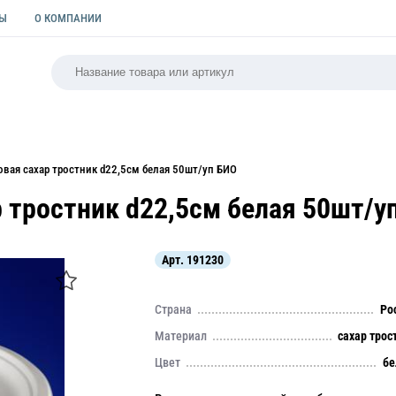
ТЫ
О КОМПАНИИ
РСАЛЬНАЯ
ПАКЕТЫ
ФОРМЫ ДЛЯ ВЫПЕЧКИ
КУЛИ
овая сахар тростник d22,5см белая 50шт/уп БИО
р тростник d22,5см белая 50шт/у
Арт.
191230
Страна
Ро
Материал
сахар трос
Цвет
бе