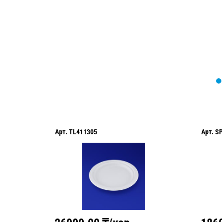
оформить нужный товар!
Арт.
TL411305
Арт.
S