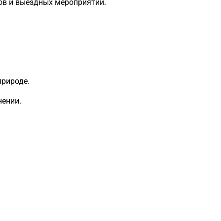
ов и выездных мероприятий.
природе.
нении.
Загрузка
формы...