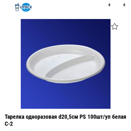
0
0
Рус
Қаз
Открыть поиск
Позвонить
+7 747 094 22 07
Тарелка одноразовая d20,5см PS 100шт/уп белая
С-2