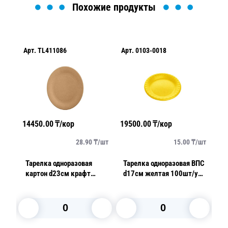
Похожие продукты
Арт.
TL411086
Арт.
0103-0018
Ар
14450.00
₸/кор
19500.00
₸/кор
19
/
шт
28.90
₸/
шт
15.00
₸/
шт
ВПС
Тарелка одноразовая
Тарелка одноразовая ВПС
Та
картон d23см крафт
d17см желтая 100шт/уп
d
AVIORA 100шт/уп
TD-170 десертная
с