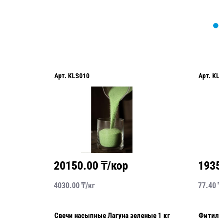
0
Арт.
KLS008
00
₸/кор
19350.00
₸/кор
/
кг
77.40
₸/
шт
Свечи насыпные Лагуна зеленые 1 кг
Фитиль для насыпных свечей №1,