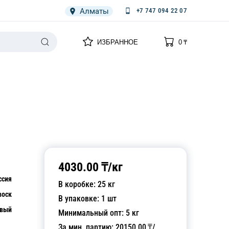
Алматы
+7 747 094 22 07
0
0
ИЗБРАННОЕ
0
₸
НАРИЯ
ПЛЕНКА
СПЕЦОДЕЖДА ОДНОРАЗОВАЯ
4030.00
₸/
кг
ссия
В коробке:
25
кг
воск
В упаковке:
1
шт
вый
Минимальный опт:
5
кг
За мин. партию:
20150.00
₸/