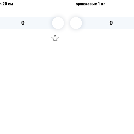
оранжевые 1 кг
d10,0см
В корзину
В 
О НАС
 средства для ухода
ДОСТАВКА И ОПЛАТА
ля праздника
РЕКВИЗИТЫ
 компании
КОНТАКТЫ
О КОМПАНИИ