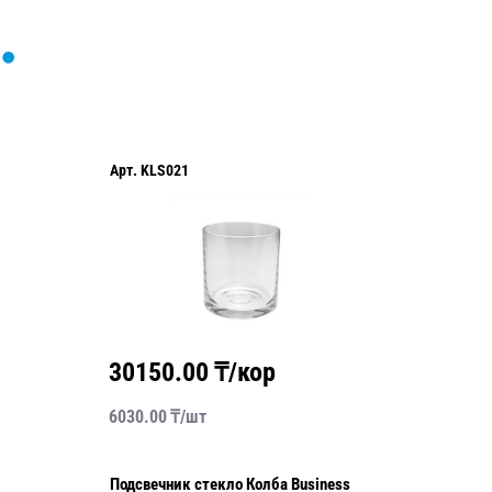
Арт.
KLS023
0
₸/кор
32250.00
₸/кор
т
10750.00
₸/
шт
стекло Колба Business
Подсвечник стекло Колба Business