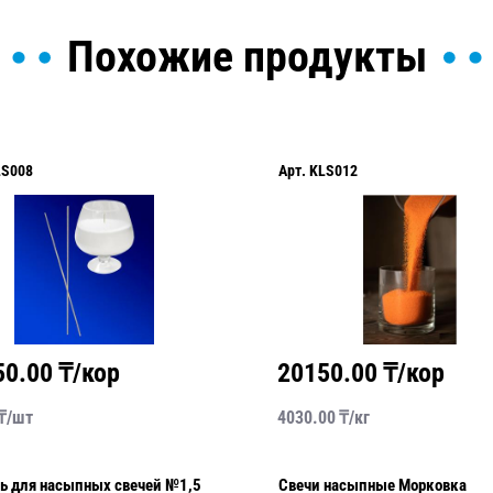
Похожие продукты
Арт.
KLS012
Арт.
KLS021
20150.00
₸/кор
30150.0
4030.00
₸/
кг
6030.00
₸/
ш
5
Свечи насыпные Морковка
Подсвечник 