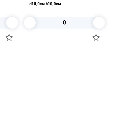
 h10,0см
d10,0см h30,0см
корзину
В корзину
+7 747 094 22 07
Звоните по телефону
+7 708 861 37 08
Пишите в telegram
+7 708 861 37 08