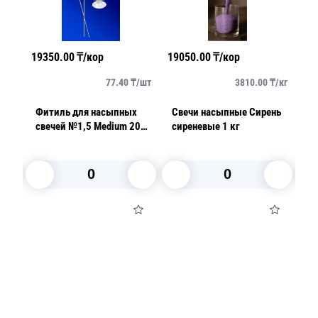
19350.00
₸/кор
19050.00
₸/кор
3015
г
77.40
₸/
шт
3810.00
₸/
кг
Фитиль для насыпных
Свечи насыпные Сирень
Подс
свечей №1,5 Medium 20
сиреневые 1 кг
Busi
см
h10,
В корзину
В корзину
Посуда для приготовления пищи