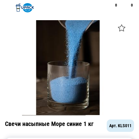
0
0
Рус
Қаз
Открыть поиск
Позвонить
+7 747 094 22 07
Свечи насыпные Море синие 1 кг
Арт.
KLS011