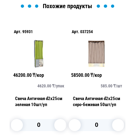
Похожие продукты
Арт.
95931
Арт.
037254
Ар
46200.00
₸/кор
58500.00
₸/кор
58
/
шт
4620.00
₸/
упак
585.00
₸/
шт
Свеча Античная d2х25см
Свеча Античная d2х25см
Све
зеленая 10шт/уп
серо-бежевая 50шт/уп
л