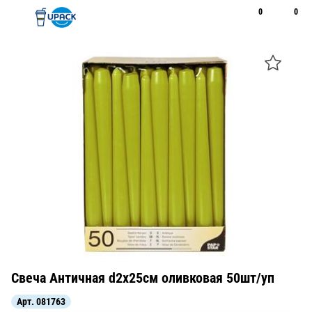
0
0
Рус
Қаз
Открыть поиск
Позвонить
+7 747 094 22 07
Свеча Античная d2х25см оливковая 50шт/уп
Арт.
081763