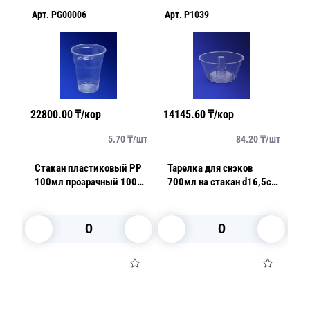
Арт.
PG00006
Арт.
P1039
Ар
22800.00
₸/кор
14145.60
₸/кор
21
/
шт
5.70
₸/
шт
84.20
₸/
шт
Стакан пластиковый PP
Тарелка для снэков
С
100мл прозрачный 100
700мл на стакан d16,5см
2
шт/уп
h6,5см
5с
В корзину
В корзину