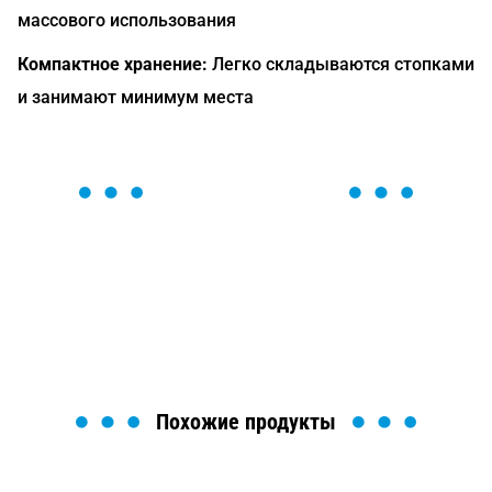
массового использования
Компактное хранение:
Легко складываются стопками
и занимают минимум места
ОСТАВЬТЕ ЗАЯВКУ
Мы вам перезвоним в течение 1 минуты и поможем
найти или оформить нужный товар!
Загрузка формы...
Похожие продукты