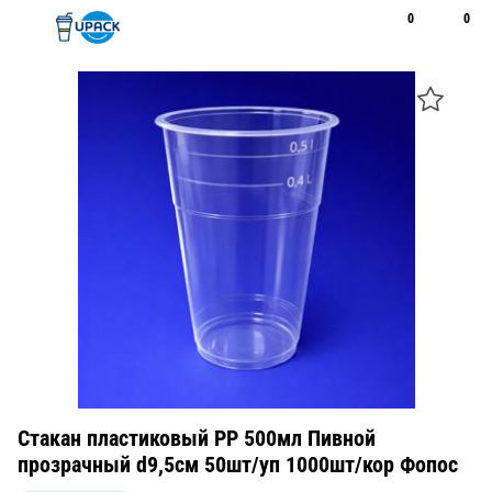
0
0
Рус
Қаз
Открыть поиск
Позвонить
+7 747 094 22 07
Стакан пластиковый PP 500мл Пивной
прозрачный d9,5см 50шт/уп 1000шт/кор Фопос