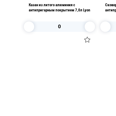
rrated
Казан из литого алюминия с
Сковор
антипригарным покрытием 7,0л Lyon
антип
Aroma
В корзину
Посуда для приготовления пищи
Свечи
Маски
Уборка и
Для кондитеров
Товары д
TRAMONTINA
Вакансии