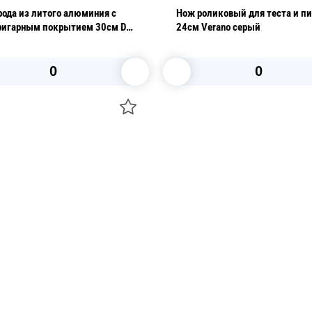
ода из литого алюминия с
Нож роликовый для теста и п
ригарным покрытием 30см DC
24см Verano серый
В корзину
В корзину
О НАС
 средства для ухода
ДОСТАВКА И ОПЛАТА
ля праздника
РЕКВИЗИТЫ
 компании
КОНТАКТЫ
О КОМПАНИИ