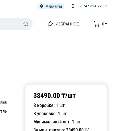
Алматы
+7 747 094 22 07
0
0
ИЗБРАННОЕ
0
₸
НАРИЯ
ПЛЕНКА
СПЕЦОДЕЖДА ОДНОРАЗОВАЯ
38490.00
₸/
шт
илия
В коробке:
1
шт
таль
В упаковке:
1
шт
Минимальный опт:
1
шт
За мин. партию:
38490.00
₸/