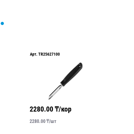
Арт.
TR25627100
Арт.
TR2
2280.00
₸/кор
4220
2280.00
₸/
шт
4220.00