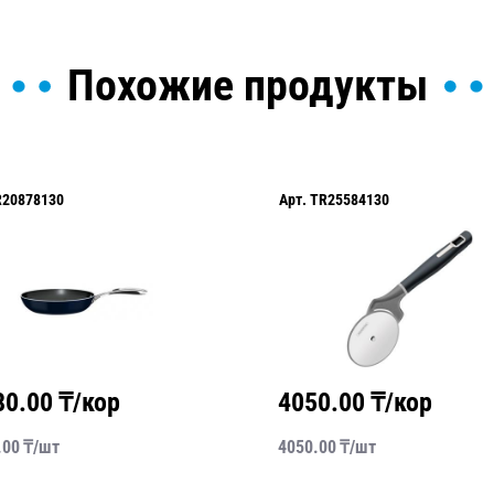
Похожие продукты
R20878130
Арт.
TR25584130
80.00
₸/кор
4050.00
₸/кор
.00
₸/
шт
4050.00
₸/
шт