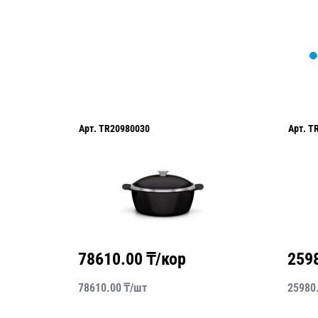
Арт.
TR20980030
Арт.
T
78610.00
₸/кор
259
78610.00
₸/
шт
25980