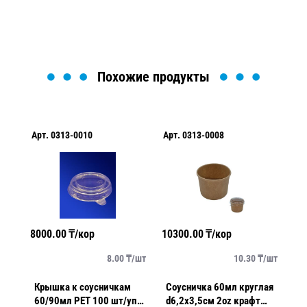
Загрузка формы...
Похожие продукты
Арт.
0313-0010
Арт.
0313-0008
Ар
8000.00
₸/кор
10300.00
₸/кор
15
/
шт
8.00
₸/
шт
10.30
₸/
шт
Крышка к соусничкам
Соусничка 60мл круглая
Соус
60/90мл PET 100 шт/уп
d6,2х3,5см 2oz крафт
d