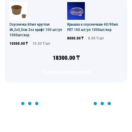
Соусничка 60мл круглая
Крышка к соусничкам 60/90мл
d6,2х3,5см 2oz крафт 100 шт/уп
PET 100 шт/уп 1000шт/кор
1000шт/кор
8000.00
₸
8.00
₸/
шт
10300.00
₸
10.30
₸/
шт
18300.00
₸
В корзину комплектом
ОСТАВЬТЕ ЗАЯВКУ
Мы вам перезвоним в течение 1 минуты и поможем
найти или оформить нужный товар!