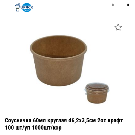
0
0
Рус
Қаз
Открыть поиск
Позвонить
+7 747 094 22 07
Соусничка 60мл круглая d6,2х3,5см 2oz крафт
100 шт/уп 1000шт/кор