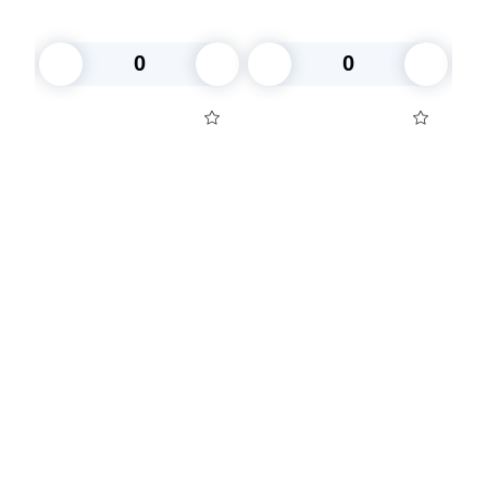
1000шт/кор
100 шт/уп 1000шт/кор
В корзину
В корзину
Посуда для приготовления пищи
Маски
Для кондитеров
TRAMONTINA
Свечи
Уборка и средства для ухода
Товары для праздника