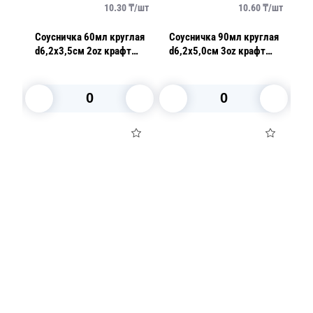
/
шт
10.30
₸/
шт
10.60
₸/
шт
Соусничка 60мл круглая
Соусничка 90мл круглая
Соус
й
d6,2х3,5см 2oz крафт
d6,2х5,0см 3oz крафт
d
100 шт/уп 1000шт/кор
100 шт/уп 1000шт/кор
P
В корзину
В корзину
Посуда для приготовления пищи
Маски
Для кондитеров
TRAMONTINA