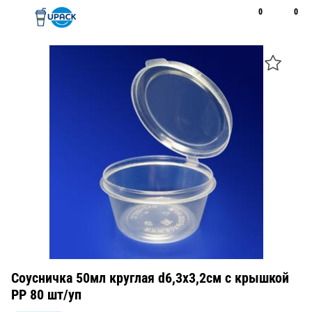
0
0
Рус
Қаз
Открыть поиск
Позвонить
+7 747 094 22 07
Соусничка 50мл круглая d6,3х3,2см с крышкой
PP 80 шт/уп