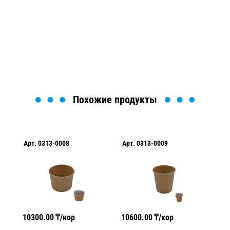
Мы вам перезвоним в течение 1 минуты и поможем
найти или оформить нужный товар!
Загрузка формы...
Похожие продукты
Арт.
0313-0008
Арт.
0313-0009
Ар
10300.00
₸/кор
10600.00
₸/кор
10