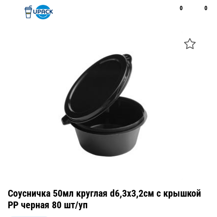
0
0
Рус
Қаз
Открыть поиск
Позвонить
+7 747 094 22 07
Соусничка 50мл круглая d6,3х3,2см с крышкой
PP черная 80 шт/уп