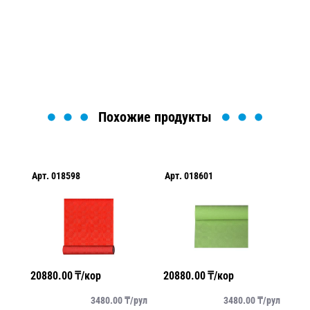
Мы вам перезвоним в течение 1 минуты и поможем
найти или оформить нужный товар!
Загрузка формы...
Похожие продукты
Арт.
018598
Арт.
018601
Ар
20880.00
₸/кор
20880.00
₸/кор
25
/
рул
3480.00
₸/
рул
3480.00
₸/
рул