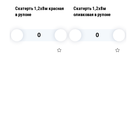
вая
Скатерть 1,2х8м красная
Скатерть 1,2х8м
С
в рулоне
оливковая в рулоне
си
В корзину
В корзину
Посуда для приготовления пищи
Маски
Для кондитеров
TRAMONTINA
Свечи