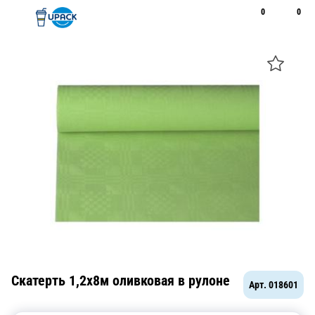
0
0
Рус
Қаз
Открыть поиск
Позвонить
+7 747 094 22 07
Скатерть 1,2х8м оливковая в рулоне
Арт.
018601