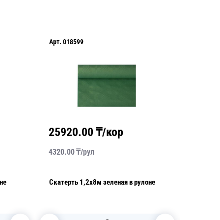
Арт.
018599
Арт.
018
25920.00
₸/кор
2088
4320.00
₸/
рул
3480.00
не
Скатерть 1,2х8м зеленая в рулоне
Скатерт