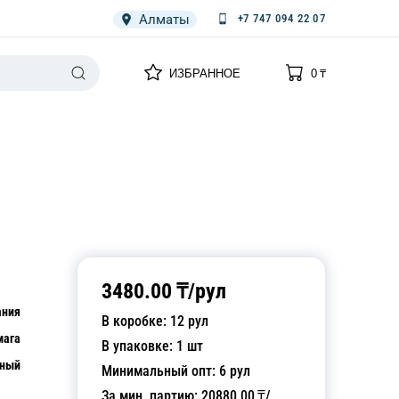
Алматы
+7 747 094 22 07
0
0
ИЗБРАННОЕ
0
₸
НАРИЯ
ПЛЕНКА
СПЕЦОДЕЖДА ОДНОРАЗОВАЯ
3480.00
₸/
рул
ания
В коробке:
12
рул
мага
В упаковке:
1
шт
сный
Минимальный опт:
6
рул
За мин. партию:
20880.00
₸/