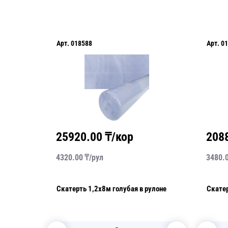
Арт.
018588
Арт.
01
25920.00
₸/кор
208
4320.00
₸/
рул
3480.
улоне
Скатерть 1,2х8м голубая в рулоне
Скатер