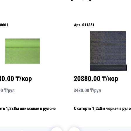
8601
Арт.
011351
80.00
₸/кор
20880.00
₸/кор
00
₸/
рул
3480.00
₸/
рул
ть 1,2х8м оливковая в рулоне
Скатерть 1,2х8м черная в руло