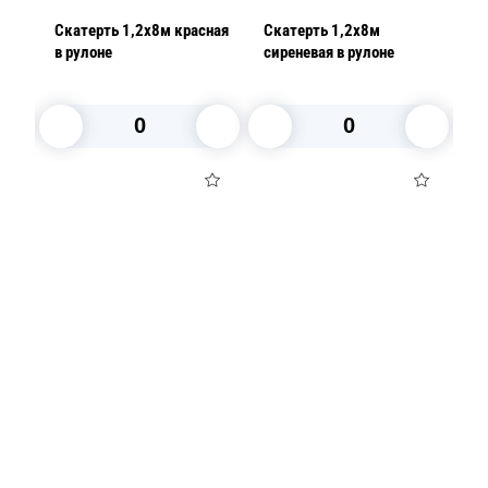
ная
Скатерть 1,2х8м красная
Скатерть 1,2х8м
Ск
в рулоне
сиреневая в рулоне
в 
В корзину
В корзину
Посуда для приготовления пищи
Маски
Для кондитеров
TRAMONTINA
Свечи