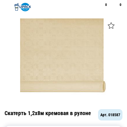
0
0
Рус
Қаз
Открыть поиск
Позвонить
+7 747 094 22 07
Скатерть 1,2х8м кремовая в рулоне
Арт.
018587