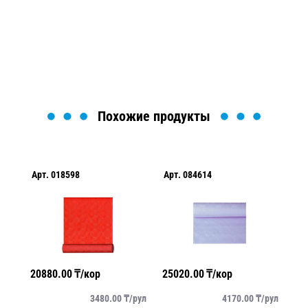
Мы вам перезвоним в течение 1 минуты и поможем
найти или оформить нужный товар!
Загрузка формы...
Похожие продукты
Арт.
018598
Арт.
084614
Ар
20880.00
₸/кор
25020.00
₸/кор
20
/
рул
3480.00
₸/
рул
4170.00
₸/
рул