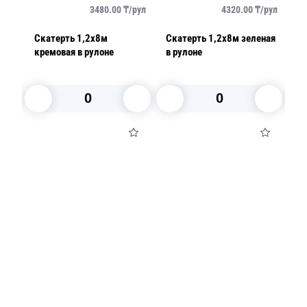
/
рул
3480.00
₸/
рул
4320.00
₸/
рул
ная
Скатерть 1,2х8м
Скатерть 1,2х8м зеленая
С
кремовая в рулоне
в рулоне
си
В корзину
В корзину
Посуда для приготовления пищи
Маски
Для кондитеров
TRAMONTINA