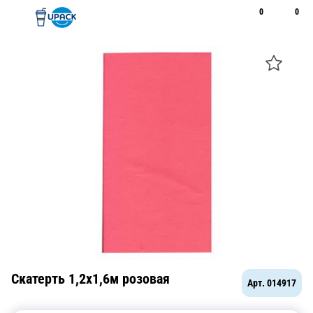
0
0
Рус
Қаз
Открыть поиск
Позвонить
+7 747 094 22 07
Скатерть 1,2х1,6м розовая
Арт.
014917