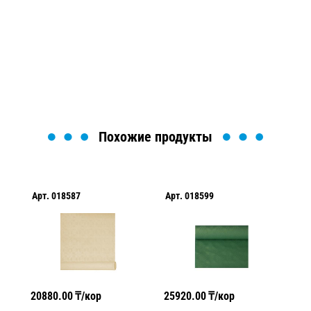
Мы вам перезвоним в течение 1 минуты и поможем
найти или оформить нужный товар!
Загрузка формы...
Похожие продукты
Арт.
018587
Арт.
018599
Ар
20880.00
₸/кор
25920.00
₸/кор
25