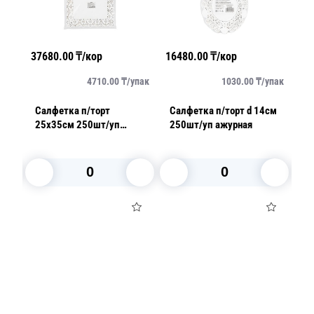
37680.00
₸/кор
16480.00
₸/кор
37
упак
4710.00
₸/
упак
1030.00
₸/
упак
см
Салфетка п/торт
Салфетка п/торт d 14см
Са
25х35см 250шт/уп
250шт/уп ажурная
2
ажурная
В корзину
В корзину
Посуда для приготовления пищи