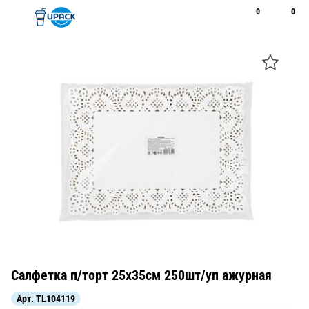
0
0
Рус
Қаз
Открыть поиск
Позвонить
+7 747 094 22 07
Салфетка п/торт 25х35см 250шт/уп ажурная
Арт.
TL104119