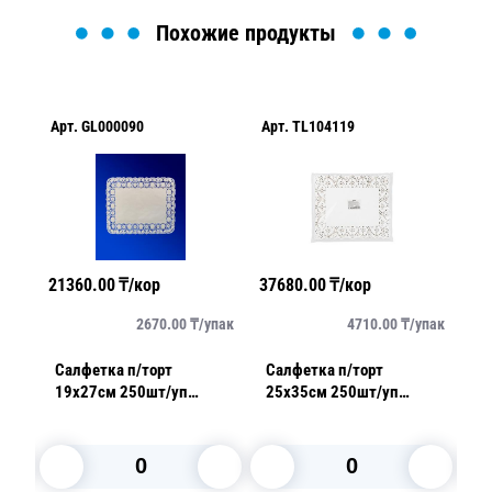
Похожие продукты
Арт.
GL000090
Арт.
TL104119
Ар
21360.00
₸/кор
37680.00
₸/кор
18
упак
2670.00
₸/
упак
4710.00
₸/
упак
см
Салфетка п/торт
Салфетка п/торт
Са
19х27см 250шт/уп
25х35см 250шт/уп
2
ажурная
ажурная