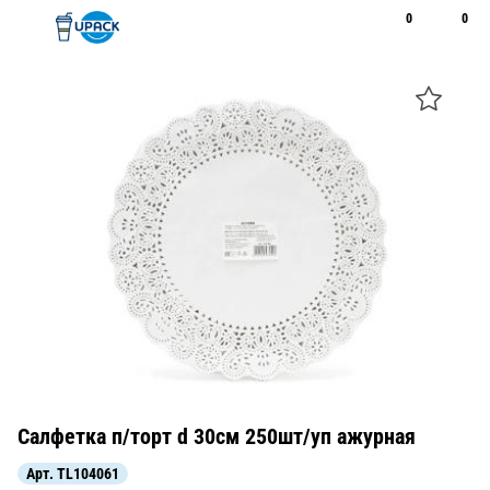
0
0
Рус
Қаз
Открыть поиск
Позвонить
+7 747 094 22 07
Салфетка п/торт d 30см 250шт/уп ажурная
Арт.
TL104061