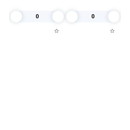
ажурная
В корзину
В корзину
Посуда для приготовления пищи
Маски
Для кондитеров
TRAMONTINA
Свечи
Уборка и средства для ухода
Товары для праздника