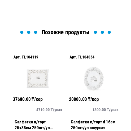
Загрузка формы...
Похожие продукты
Арт.
TL104119
Арт.
TL104054
Ар
37680.00
₸/кор
20800.00
₸/кор
36
упак
4710.00
₸/
упак
1300.00
₸/
упак
см
Салфетка п/торт
Салфетка п/торт d 16см
Са
25х35см 250шт/уп
250шт/уп ажурная
2