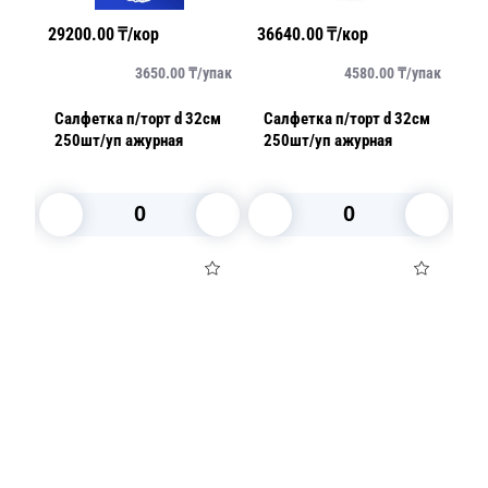
29200.00
₸/кор
36640.00
₸/кор
24
упак
3650.00
₸/
упак
4580.00
₸/
упак
см
Салфетка п/торт d 32см
Салфетка п/торт d 32см
Са
250шт/уп ажурная
250шт/уп ажурная
2
В корзину
В корзину
Посуда для приготовления пищи
Маски
Для кондитеров