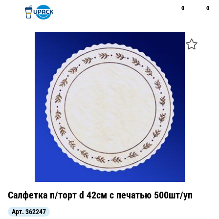
0
0
Рус
Қаз
Открыть поиск
Позвонить
+7 747 094 22 07
Салфетка п/торт d 42см с печатью 500шт/уп
Арт.
362247