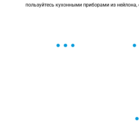
пользуйтесь кухонными приборами из нейлона,
ОСТАВЬТЕ ЗАЯВКУ
Мы вам перезвоним в течение 1 минут
оформить нужный товар!