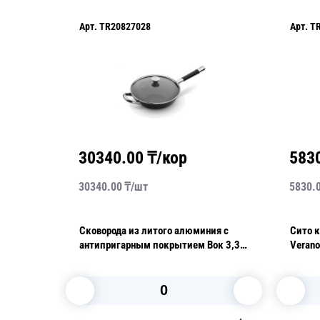
Арт.
TR20827028
Арт.
T
30340.00
₸/кор
583
30340.00
₸/
шт
5830.
 с
Сковорода из литого алюминия с
Сито ку
2,0л
антипригарным покрытием Вок 3,3л
Verano
Monaco