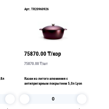
Арт.
TR20960926
Арт.
TR2
75870.00
₸/кор
7326
75870.00
₸/
шт
73260.0
,8л
Казан из литого алюминия с
Сковоро
антипригарным покрытием 5,0л Lyon
алюмини