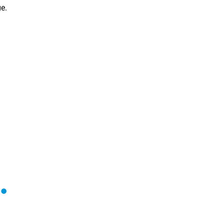
е.
Загрузка
формы...