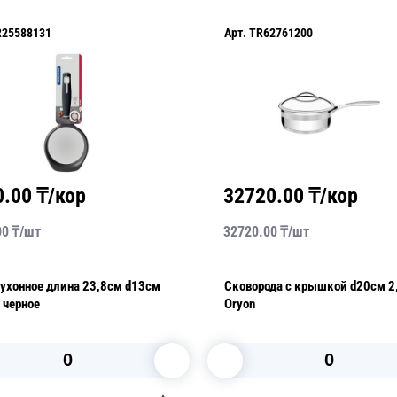
R25588131
Арт.
TR62761200
0.00
₸/кор
32720.00
₸/кор
00
₸/
шт
32720.00
₸/
шт
хонное длина 23,8см d13см
Сковорода с крышкой d20см 2
 черное
Oryon