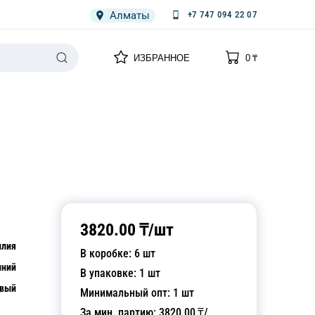
Алматы
+7 747 094 22 07
0
0
ИЗБРАННОЕ
0
₸
НАРИЯ
ПЛЕНКА
СПЕЦОДЕЖДА ОДНОРАЗОВАЯ
3820.00
₸/
шт
илия
В коробке:
6
шт
ний
В упаковке:
1
шт
овый
Минимальный опт:
1
шт
За мин. партию:
3820.00
₸/