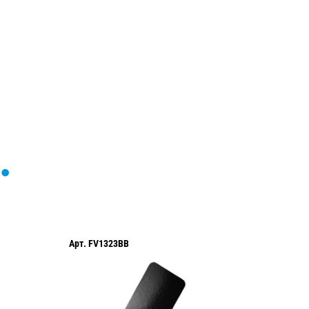
Загрузка
формы...
Арт.
FV1323BB
Арт.
TL4