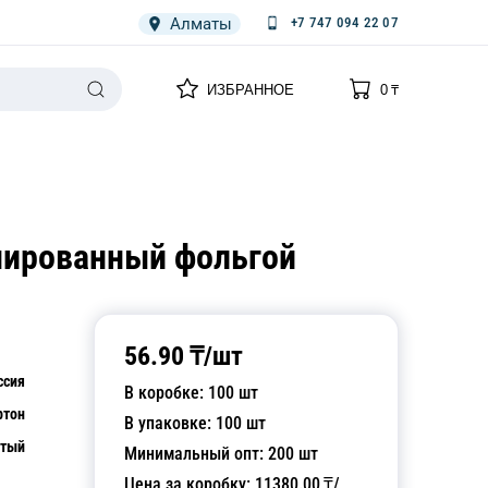
Алматы
+7 747 094 22 07
0
0
ИЗБРАННОЕ
0
₸
НАРИЯ
ПЛЕНКА
СПЕЦОДЕЖДА ОДНОРАЗОВАЯ
инированный фольгой
56.90
₸/
шт
ссия
В коробке:
100
шт
ртон
В упаковке:
100
шт
стый
Минимальный опт:
200
шт
Цена за коробку:
11380.00
₸/