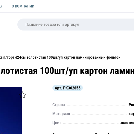
ТЫ
О КОМПАНИИ
РСАЛЬНАЯ
ПАКЕТЫ
ФОРМЫ ДЛЯ ВЫПЕЧКИ
КУЛИ
а п/торт d24см золотистая 100шт/уп картон ламинированный фольгой
олотистая 100шт/уп картон лам
Арт.
PK362855
Страна
Ро
Материал
ка
Цвет
золоти