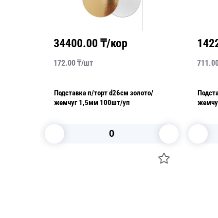
34400.00
₸/кор
142
172.00
₸/
шт
711.0
р
Подставка п/торт d26см золото/
Подставка п
жемчуг 1,5мм 100шт/уп
жемчу
В корзину
Посуда для приготовления пищи
Свечи