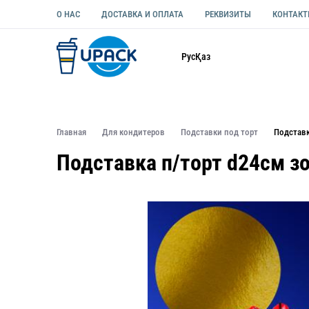
О НАС
ДОСТАВКА И ОПЛАТА
РЕКВИЗИТЫ
КОНТАК
Каталог
Рус
Қаз
ОДНОРАЗОВАЯ ПОСУДА
УПАКОВКА ДЛЯ ЕДЫ УНИВЕ
Главная
Для кондитеров
Подставки под торт
Подставк
Подставка п/торт d24см з