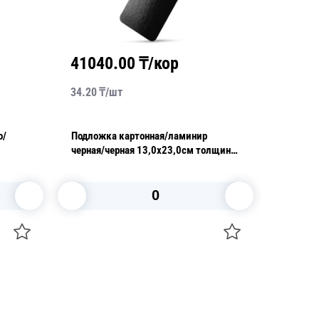
41040.00
₸/кор
1467
34.20
₸/
шт
48.90
₸/
о/
Подложка картонная/ламинир
Подстав
черная/черная 13,0х23,0см толщина
картон 
0,8мм
В корзину