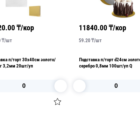
20.00
₸/кор
11840.00
₸/кор
0
₸/
шт
59.20
₸/
шт
/торт 30х40см золото/
Подставка п/торт d24см золот
г 3,2мм 20шт/уп
серебро 0,8мм 100шт/уп Q
В корзину
В корзину
О НАС