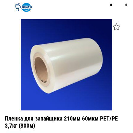
0
0
Рус
Қаз
Открыть поиск
Позвонить
+7 747 094 22 07
Пленка для запайщика 210мм 60мкм РЕТ/РЕ
3,7кг (300м)