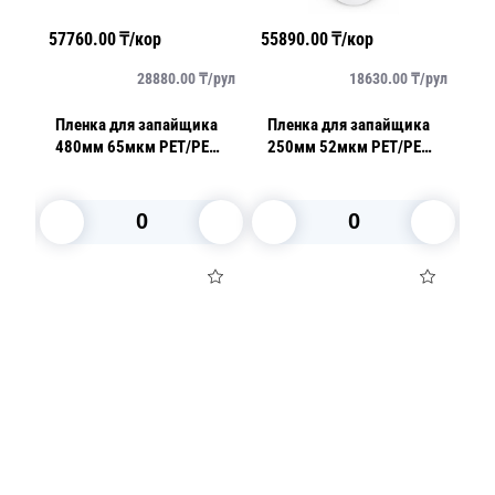
57760.00
₸/кор
55890.00
₸/кор
89
/
рул
28880.00
₸/
рул
18630.00
₸/
рул
а
Пленка для запайщика
Пленка для запайщика
П
480мм 65мкм РЕТ/РЕ
250мм 52мкм РЕТ/РЕ
4
пилэффект 9,3кг
пилэффект 4,2кг (330м)
ПЭ
10
В корзину
В корзину
Посуда для приготовления пищи
Маски