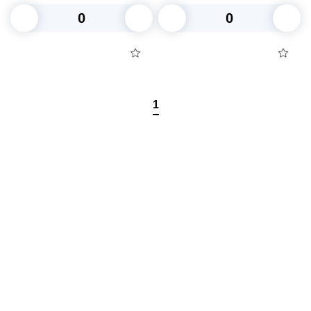
В корзину
В корзину
1
Посуда для приготовления пищи
Маски
Для кондитеров
TRAMONTINA
Свечи