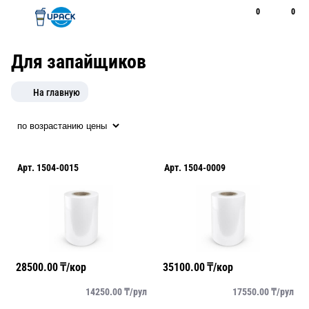
0
0
Рус
Қаз
Открыть поиск
Позвонить
+7 747 094 22 07
Для запайщиков
На главную
Арт.
1504-0015
Арт.
1504-0009
28500.00
₸/кор
35100.00
₸/кор
14250.00
₸/
рул
17550.00
₸/
рул