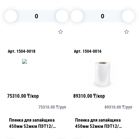
пилэффект 9,3кг
(400м)
В корзину
В корзину
Арт.
1504-0018
Арт.
1504-0016
75310.00
₸/кор
89310.00
₸/кор
75310.00
₸/
рул
89310.00
₸/
рул
Пленка для запайщика
Пленка для запайщика
450мм 52мкм ПЭТ12/
450мм 52мкм ПЭТ12/
ПЭ/EVOH/ПЭ c пил + AF 9,4кг
ПЭ/EVOH/ПЭ c пил + AF
(320м)
10,4кг (350м)