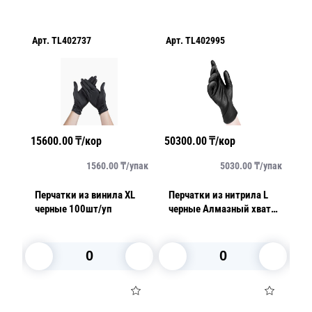
Арт.
TL402737
Арт.
TL402995
Ар
15600.00
₸/кор
50300.00
₸/кор
27
пар
1560.00
₸/
упак
5030.00
₸/
упак
ные
Перчатки из винила XL
Перчатки из нитрила L
Пе
черные 100шт/уп
черные Алмазный хват
э
50шт/уп AVIORA 8гр
1
е
В корзину
В корзину