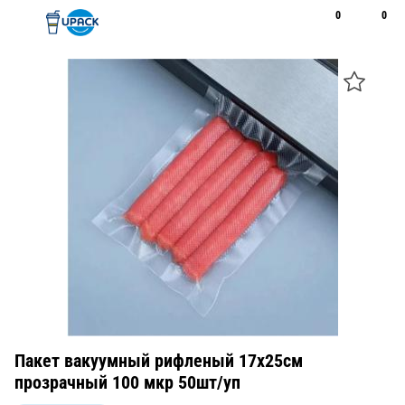
0
0
Рус
Қаз
Открыть поиск
Позвонить
+7 747 094 22 07
Пакет вакуумный рифленый 17х25см
прозрачный 100 мкр 50шт/уп