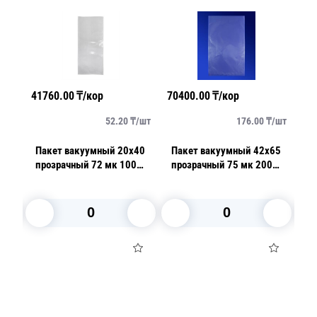
41760.00
₸/кор
70400.00
₸/кор
33
/
шт
52.20
₸/
шт
176.00
₸/
шт
25
Пакет вакуумный 20х40
Пакет вакуумный 42х65
П
прозрачный 72 мк 100
прозрачный 75 мк 200
п
шт/уп
шт/уп
В корзину
В корзину