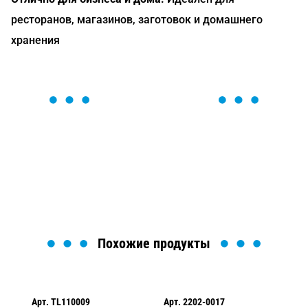
ресторанов, магазинов, заготовок и домашнего
хранения
ОСТАВЬТЕ ЗАЯВКУ
Мы вам перезвоним в течение 1 минуты и поможем
найти или оформить нужный товар!
Загрузка формы...
Похожие продукты
Арт.
TL110009
Арт.
2202-0017
Ар