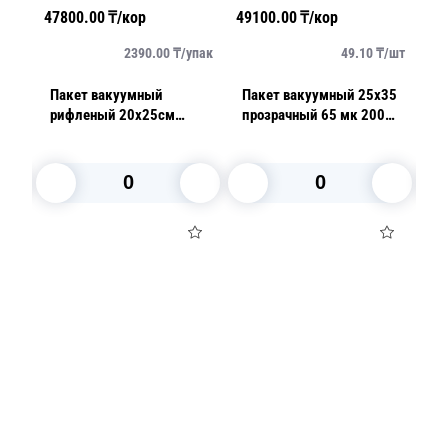
47800.00
₸/кор
49100.00
₸/кор
61600.00
2390.00
₸/
упак
49.10
₸/
шт
Пакет вакуумный
Пакет вакуумный 25х35
Пакет в
рифленый 20х25см
прозрачный 65 мк 200
прозрачный 72 
прозрачный 100 мкр
шт/уп
шт/уп
50шт/уп
В корзину
В корзину
В ко
Посуда для приготовления пищи
Маски
Для кондитеров