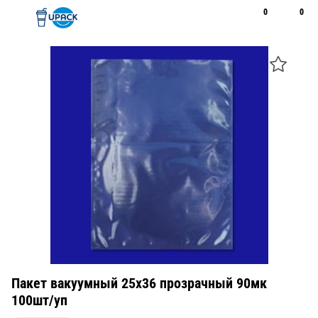
0
0
Рус
Қаз
Открыть поиск
Позвонить
+7 747 094 22 07
Пакет вакуумный 25х36 прозрачный 90мк
100шт/уп