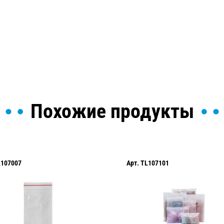
ы и поможем найти или
Похожие продукты
L107007
Арт.
TL107101