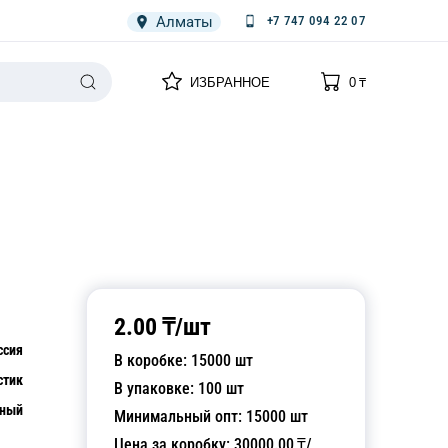
Алматы
+7 747 094 22 07
0
0
ИЗБРАННОЕ
0
₸
НАРИЯ
ПЛЕНКА
СПЕЦОДЕЖДА ОДНОРАЗОВАЯ
2.00
₸/
шт
ссия
В коробке:
15000
шт
стик
В упаковке:
100
шт
чный
Минимальный опт:
15000
шт
Цена за коробку:
30000.00
₸/