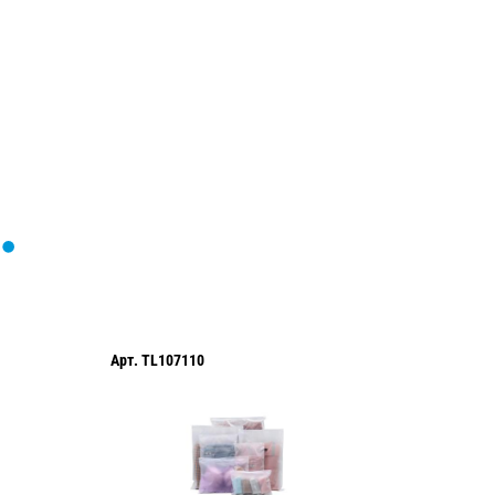
формы...
Арт.
TL107110
Арт.
TL1