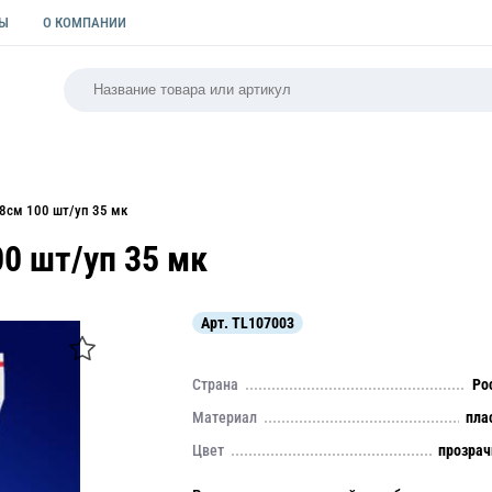
ТЫ
О КОМПАНИИ
РСАЛЬНАЯ
ПАКЕТЫ
ФОРМЫ ДЛЯ ВЫПЕЧКИ
КУЛИ
8см 100 шт/уп 35 мк
0 шт/уп 35 мк
Арт.
TL107003
Страна
Ро
Материал
пла
Цвет
прозра