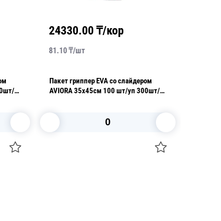
24330.00
₸/кор
2860
81.10
₸/
шт
28.60
₸/
ом
Пакет гриппер EVA со слайдером
Пакет с
AVIORA 35х45см 100 шт/уп 300шт/
уп 35 м
кор
В корзину
+7 747 094 22 07