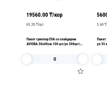
19560.00
₸/кор
560
65.20
₸/
шт
5.60
₸
ером
Пакет гриппер EVA со слайдером
Пакет с защ
AVIORA 30х40см 100 шт/уп 300шт/
уп 35 
кор
В корзину
Посуда для приготовления пищи
Свечи