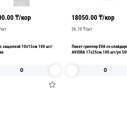
00.00
₸/кор
18050.00
₸/кор
/
шт
36.10
₸/
шт
елкой 10х15см 100 шт/
Пакет гриппер EVA со слайдер
мк
AVIORA 17х25см 100 шт/уп 500шт/
кор
В корзину
В корзину
О НАС