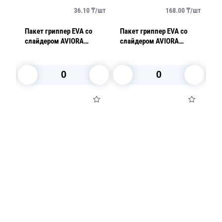
/
шт
36.10
₸/
шт
168.00
₸/
шт
Пакет гриппер EVA со
Пакет гриппер EVA со
П
слайдером AVIORA
слайдером AVIORA
1
17х25см 100 шт/уп
50х70см 50 шт/уп
м
500шт/кор
100шт/кор
В корзину
В корзину
Посуда для приготовления пищи
Маски
Для кондитеров
TRAMONTINA