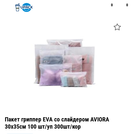
0
0
Рус
Қаз
Открыть поиск
Позвонить
+7 747 094 22 07
Пакет гриппер EVA со слайдером AVIORA
30х35см 100 шт/уп 300шт/кор